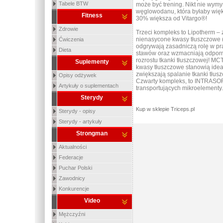
Tabele BTW
może być trening. Nikt nie wymyś
węglowodanu, która byłaby więk
Fitness
30% większa od Vitargo®!
Zdrowie
Trzeci kompleks to Lipotherm –
nienasycone kwasy tłuszczowe 
Ćwiczenia
odgrywają zasadniczą rolę w pr
Dieta
stawów oraz wzmacniają odpor
rozrostu tkanki tłuszczowej! MC
Suplementy
kwasy tłuszczowe stanowią ideal
zwiększają spalanie tkanki tłus
Opisy odżywek
Czwarty kompleks, to INTRASO
Artykuły o suplementach
transportujących mikroelementy.
Sterydy
Kup w sklepie Triceps.pl
Sterydy - opisy
Sterydy - artykuły
Strongman
Aktualności
Federacje
Puchar Polski
Zawodnicy
Konkurencje
Video
Mężczyźni