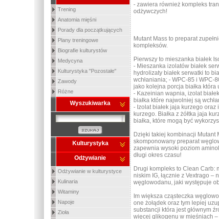
- zawiera również kompleks tra
Trening
odżywczych!
Anatomia mięśni
Porady dla początkujących
Mutant Mass to preparat zupełni
Plany treningowe
kompleksów.
Biografie kulturystów
Pierwszy to mieszanka białek Is
Medycyna
- Mieszanka izolatów białek ser
Kulturystyka "Pozostałe"
hydrolizaty białek serwatki to bi
wchłaniania; - WPC-85 i WPC-80
Zawody
jako kolejna porcja białka która
Różne
- Kazeinian wapnia, izolat białe
białka które najwolniej są wchł
Wyszukiwarka
- Izolat białek jaja kurzego oraz i
kurzego. Białka z żółtka jaja kur
białka, które mogą być wykorzy
Dzięki takiej kombinacji Mutan
skomponowany preparat węglow
Kulturystyka
zapewnia wysoki poziom amino
długi okres czasu!
Odżywianie
Drugi kompleks to Clean Carb
Odżywianie w kulturystyce
niskim IG, łącznie z Vextrago – 
Kulinaria
węglowodanu, jaki występuje o
Witaminy
Im większa cząsteczka węglowo
Napoje
one żołądek oraz tym lepiej uzu
substancji która jest głównym źr
Zioła
więcej glikogenu w mięśniach – 