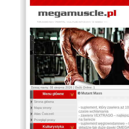
Dzisiaj mamy: 08 sierpnia 2026 | Osób Online: 1
Mutant Mass
Menu główne
Strona główna
- suplement, który zawiera aż 1
Mapa strony
czasie wchłaniania
Atlas Ćwiczeń
- zawiera VEXTRAGO – najlepsz
na świecie
Przegląd prasy
- suplement węglowodanowo – b
Kulturystyka
składzie tak duże dawki OMEGA 