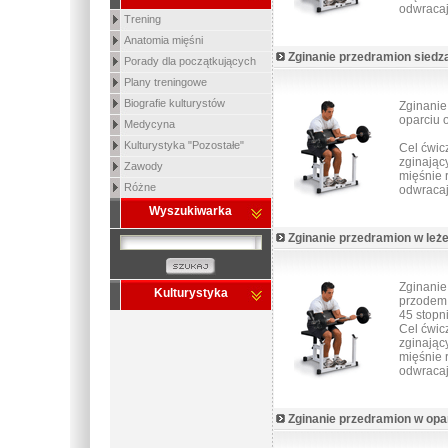
odwracaj
Trening
Anatomia mięśni
Zginanie przedramion siedz
Porady dla początkujących
Plany treningowe
Biografie kulturystów
Zginanie
oparciu 
Medycyna
Kulturystyka "Pozostałe"
Cel ćwic
zginając
Zawody
mięśnie 
Różne
odwracaj
Wyszukiwarka
Zginanie przedramion w leż
Zginanie
Kulturystyka
przodem 
45 stopni
Cel ćwic
zginając
mięśnie 
odwracaj
Zginanie przedramion w opa