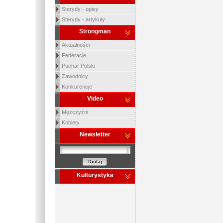
Sterydy - opisy
Sterydy - artykuły
Strongman
Aktualności
Federacje
Puchar Polski
Zawodnicy
Konkurencje
Video
Mężczyźni
Kobiety
Newsletter
Kulturystyka