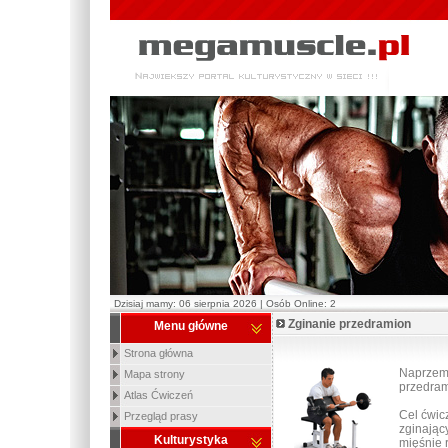
Dzisiaj mamy: 06 sierpnia 2026 | Osób Online: 2
Zginanie przedramion
Menu główne
Strona główna
Naprzemi
Mapa strony
przedra
Atlas Ćwiczeń
Cel ćwic
Przegląd prasy
zginając
Kulturystyka
mięśnie 