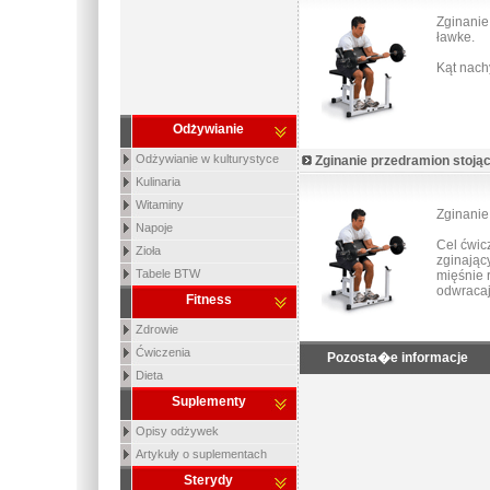
Zginanie
ławke.
Kąt nach
Odżywianie
Odżywianie w kulturystyce
Zginanie przedramion stoją
Kulinaria
Witaminy
Zginanie
Napoje
Cel ćwic
Zioła
zginając
Tabele BTW
mięśnie 
odwracaj
Fitness
Zdrowie
Ćwiczenia
Pozosta�e informacje
Dieta
Suplementy
Opisy odżywek
Artykuły o suplementach
Sterydy