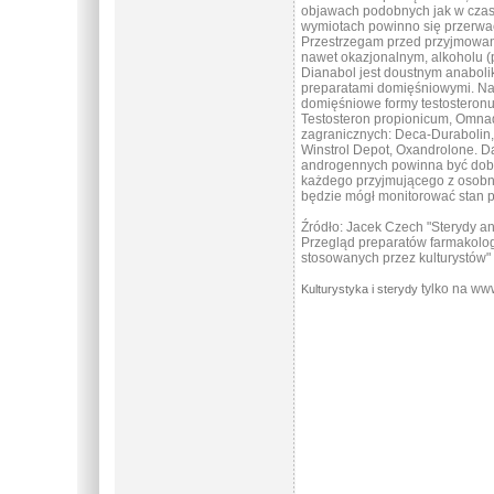
objawach podobnych jak w czas
wymiotach powinno się przerwać 
Przestrzegam przed przyjmowa
nawet okazjonalnym, alkoholu (p
Dianabol jest doustnym anabolik
preparatami domięśniowymi. Na
domięśniowe formy testosteronu
Testosteron propionicum, Omna
zagranicznych: Deca-Durabolin,
Winstrol Depot, Oxandrolone. 
androgennych powinna być dobr
każdego przyjmującego z osobna
będzie mógł monitorować stan p
Źródło: Jacek Czech "Sterydy a
Przegląd preparatów farmakolo
stosowanych przez kulturystów"
tylko na ww
Kulturystyka i sterydy