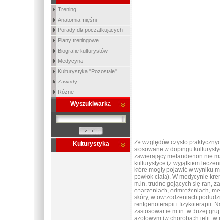
Trening
Anatomia mięśni
Porady dla początkujących
Plany treningowe
Biografie kulturystów
Medycyna
Kulturystyka "Pozostałe"
Zawody
Różne
Wyszukiwarka
Ze względów czysto praktycznych
Kulturystyka
stosowane w dopingu kulturyst
zawierający metandienon nie m
kulturystyce (z wyjątkiem leczen
które mogły pojawić w wyniku 
powłok ciała). W medycynie kre
m.in. trudno gojących się ran, z
oparzeniach, odmrożeniach, m
skóry, w owrzodzeniach podudz
rentgenoterapii i fizykoterapii. 
zastosowanie m.in. w dużej gru
azotowym (w chorobach jelit, w 