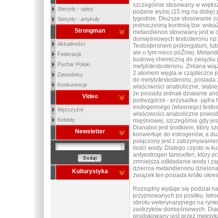
szczególnie stosowany w większ
Sterydy - opisy
podane wyżej (15 mg na dobę) p
tygodnie. Dłuższe stosowanie 
Sterydy - artykuły
jednoczesną kontrolą tzw. wsk
Strongman
metandienon stosowany jest w cy
domięśniowych testosteronu np
Aktualności
Testosteronem prolongatum, lub
ale o tym nieco póŹniej. Metand
Federacje
budową chemiczną do związku p
Puchar Polski
metylotestosteronu. Zmiana wią
2 atomem węgla w cząsteczce p
Zawodnicy
do metylotestosteronu, posiada 
Konkurencje
właściwości anaboliczne, słabi
że posiada jednak działanie a
Video
podwzgórze - przysadka -jądra
endogennego (własnego) testost
Mężczyźni
właściwości anaboliczne powod
Kobiety
mięśniowej, szczególnie gdy jes
Dianabol jest środkiem, który sz
Newsletter
konwertuje do estrogenów, a du
połączony jest z zatrzymywani
ilości wody. Dlatego często w ku
antyestrogen tamoxifen, który 
zmniejsza odkładanie wody i z
dzienna metandienonu dzielona j
Kulturystyka
związek ten posiada krótki okre
Rozsądny wydaje się podział n
przyjmowanych po posiłku. Istn
obrotu weterynaryjnego na ryn
zastrzyków domięśniowych. Dia
produkowany jest przez meksyk