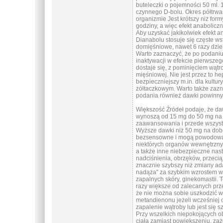
buteleczki o pojemności 50 ml. 
czynnego D-bolu. Okres półtrwan
organizmie Jest krótszy niż form
godziny, a więc efekt anaboliczn
Aby uzyskać jakikolwiek efekt a
Dianabolu stosuje się częste ws
domięśniowe, nawet 6 razy dzien
Warto zaznaczyć, że po podani
inaktywacji w efekcie pierwszeg
dostaje się, z pominięciem wątr
mięśniowej. Nie jest przez to he
bezpieczniejszy m.in. dla kult
żółtaczkowym. Warto także zazn
podania również dawki powinny
Większość Źródeł podaje, że da
wynoszą od 15 mg do 50 mg na 
zaawansowania i przede wszystk
Wyższe dawki niż 50 mg na dob
bezsensowne i mogą powodowa
niektórych organów wewnętrznych
a także inne niebezpieczne nas
nadciśnienia, obrzęków, przeciąż
znacznie szybszy niż zmiany ada
nadąża" za szybkim wzrostem wag
zapalnych skóry, ginekomastii. 
razy większe od zalecanych prz
że nie można sobie uszkodzić 
metandienonu jeżeli wcześniej 
zapalenie wątroby lub jest się s
Przy wszelkich niepokojących 
ciała zamiast powiększeniu, zaż