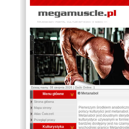
Dzisiaj mamy: 08 sierpnia 2026 | Osób Online: 1
Metanabol
Menu główne
Strona główna
Pierwszym środkiem anaboliczny
Mapa strony
polscy kulturyści jest metanabol.
Atlas Ćwiczeń
Metanabol jest doustnym stery
kulturystyce używanym w formie 
Przegląd prasy
bardziej dostępny jest na czarn
Kulturystyka
wschodniej granicy Metandroste