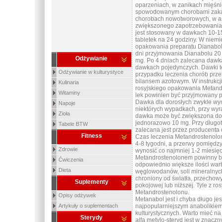
oparzeniach, w zanikach mięśn
spowodowanym chorobami zakaŹ
chorobach nowotworowych, w an
zwiększonego zapotrzebowania 
jest stosowany w dawkach 10-15
tabletek na 24 godziny. W niemie
opakowania preparatu Dianabol 
dni przyjmowania Dianabolu 20 m
Odżywianie
mg. Po 4 dniach zalecana dawk
dawkach pojedynczych. Dawki t
Odżywianie w kulturystyce
przypadku leczenia chorób prz
bilansem azotowym. W instrukcj
Kulinaria
rosyjskiego opakowania Metandr
Witaminy
lek powinien być przyjmowany p
Dawka dla dorosłych zwykle wy
Napoje
niektórych wypadkach, przy wyr
Zioła
dawka może być zwiększona do 
jednorazowo 10 mg. Przy długot
Tabele BTW
zalecana jest przez producent
Fitness
Czas leczenia Metandrostenolo
4-8 tygodni, a przerwy pomiędz
Zdrowie
wynosić co najmniej 1-2 miesięc
Metandrostenolonem powinny 
Ćwiczenia
odpowiednio większe ilości war
Dieta
węglowodanów, soli mineralnych
chroniony od światła, przecho
Suplementy
pokojowej lub niższej. Tyle z ros
Metandrostenolonu.
Opisy odżywek
Metanabol jest i chyba długo je
Artykuły o suplementach
najpopularniejszym anabolikie
kulturystycznych. Warto mieć na
Sterydy
alfa metylo-steryd jest w znacz