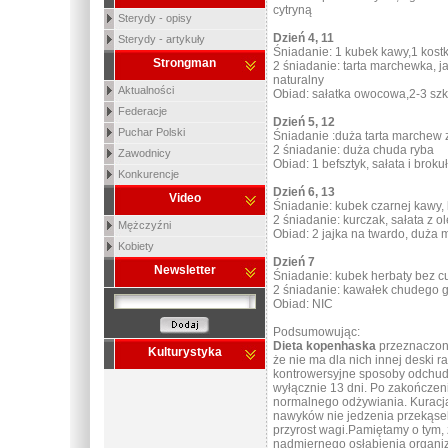
cytryną
Sterydy - opisy
Dzień 4, 11
Sterydy - artykuły
Śniadanie: 1 kubek kawy,1 kostk
Strongman
2 śniadanie: tarta marchewka, j
naturalny
Aktualności
Obiad: sałatka owocowa,2-3 szk
Federacje
Dzień 5, 12
Puchar Polski
Śniadanie :duża tarta marchew z
2 śniadanie: duża chuda ryba
Zawodnicy
Obiad: 1 befsztyk, sałata i broku
Konkurencje
Dzień 6, 13
Video
Śniadanie: kubek czarnej kawy, 
2 śniadanie: kurczak, sałata z ol
Mężczyźni
Obiad: 2 jajka na twardo, duża
Kobiety
Dzień 7
Newsletter
Śniadanie: kubek herbaty bez c
2 śniadanie: kawałek chudego 
Obiad: NIC
Podsumowując:
Dieta kopenhaska
przeznaczona 
Kulturystyka
że nie ma dla nich innej deski ra
kontrowersyjne sposoby odchud
wyłącznie 13 dni. Po zakończen
normalnego odżywiania. Kuracj
nawyków nie jedzenia przekąsek
przyrost wagi.Pamiętamy o tym,
nadmiernego osłabienia organi