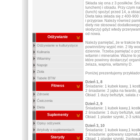
Składa się ona z 3 posiłków. Śn
lunchem) i obiadu. Przy czym n
(lunch) spożyć przed 14, a obi
Dieta taka składa się z 400-900
i przypraw. Należy również pami
diety nie stosować dodatkowego
słodyczy) gdyż wtedy przerywam
od nowa.
Odżywianie
Należy pamiętać, że w trakcie t
Odżywianie w kulturystyce
powinniśmy wypić min. 2 lity w
dziennie. Trzeba pamiętać o pr
Kulinaria
witamin i minerałów. Ważne to j
Witaminy
które powinny dostarczyć organ
żelaza, wapnia, witaminy D.
Napoje
Zioła
Poniżej prezentujemy przykład
Tabele BTW
Dzień 1, 8
Fitness
Śniadanie: 1 kubek kawy, 1 kost
2 śniadanie: 2 jajka na twardo,
Zdrowie
Obiad: 1 duzy befsztyk, sałata z 
Ćwiczenia
Dzień 2, 9
Dieta
Śniadanie: 1 kubek kawy,1 kost
2 śniadanie: 1 duzy befsztyk, sał
Suplementy
Obiad: 1 plaster szynki, 2-3 szk
Opisy odżywek
Dzień 3, 10
Artykuły o suplementach
Śniadanie: 1 kubek kawy,1 kostk
2 śniadanie: gotowany szpinak,
Sterydy
Obiad: 1 plaster szynki, 2gotowa