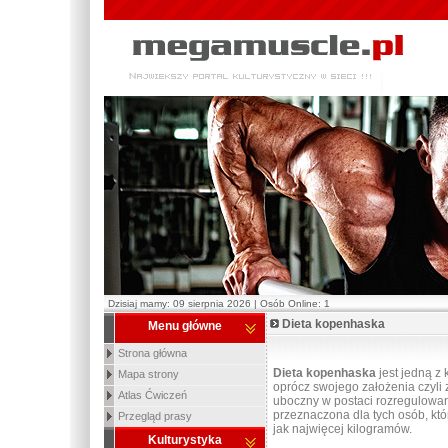
Dzisiaj mamy: 09 sierpnia 2026 | Osób Online: 1
Dieta kopenhaska
Menu główne
Strona główna
Dieta kopenhaska
jest jedną z
Mapa strony
oprócz swojego założenia czyli
Atlas Ćwiczeń
uboczny w postaci rozregulowa
przeznaczona dla tych osób, któ
Przegląd prasy
jak najwięcej kilogramów.
Kulturystyka