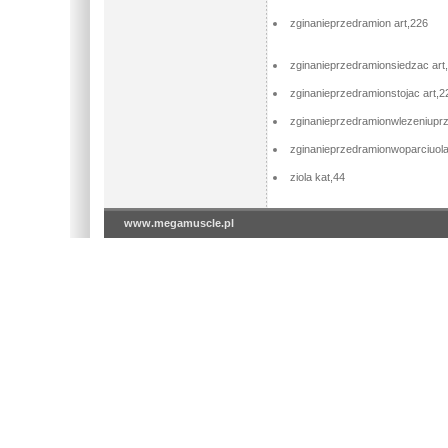
zginanieprzedramion art,226
zginanieprzedramionsiedzac art
zginanieprzedramionstojac art,2
zginanieprzedramionwlezeniupr
zginanieprzedramionwoparciuol
ziola kat,44
www.megamuscle.pl