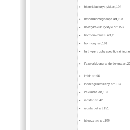
historiakulturystyki art,104
hmbolimpmegacaps art,198
holistykakulturystyki art,153
hormonwzrostu art,11
hormony art,161
hsthypertrophyspecifictraining a
ifsaworldcupgrandprixryga art,2
imbir art,96
indeksglikemiczny art,213
irekkuras art,137
isostar art,42
isostarpet art,151
jakprzytyc art,206