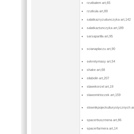
rzutbalem art,65
rzutkula art,89
salatkazryzuitunczyka art,142
salatkaztunczyka art,189
sarsaparilla art,95
scianaplaczu art,90
sekretymasy art,54
shake art,68
silabolin art,207
slawekorzel art,19
slawomirtoczek art,159
slownikpojeckulturystycznych ar
spacerbuszmena art,86
spacerfarmera art,14