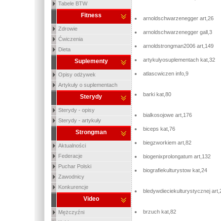
Tabele BTW
Fitness
arnoldschwarzenegger art,26
Zdrowie
arnoldschwarzenegger gall,3
Ćwiczenia
arnoldstrongman2006 art,149
Dieta
artykulyosuplementach kat,32
Suplementy
atlascwiczen info,9
Opisy odżywek
Artykuły o suplementach
barki kat,80
Sterydy
Sterydy - opisy
bialkosojowe art,176
Sterydy - artykuły
biceps kat,76
Strongman
biegzworkiem art,82
Aktualności
Federacje
biogenixprolongatum art,132
Puchar Polski
biografiekulturystow kat,24
Zawodnicy
Konkurencje
bledywdieciekulturystycznej art
Video
brzuch kat,82
Mężczyźni