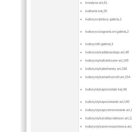
kreatyna art,61
kulinaria kat,26
kulturyscipolscy galeria,1
kulturyscizagraniczni galeria,2
kulturystki galeria,3
kulturystykadlakazdego art,48
kulturystykafrankzane art,105
kulturystykaleehaney art,166
kulturystykamarkusruhl art,154
kulturystykapozostale kat,46
kulturystykapozowanie art,140
kulturystykaprzetrenowanie art,
kulturystykarobbyrobinson art,1
kulturystykasercesportowca art