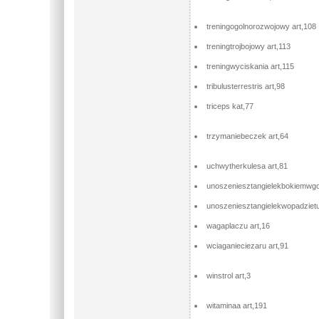
treningogolnorozwojowy art,108
treningtrojbojowy art,113
treningwyciskania art,115
tribulusterrestris art,98
triceps kat,77
trzymaniebeczek art,64
uchwytherkulesa art,81
unoszeniesztangielekbokiemwgo
unoszeniesztangielekwopadzietu
wagaplaczu art,16
wciaganieciezaru art,91
winstrol art,3
witaminaa art,191