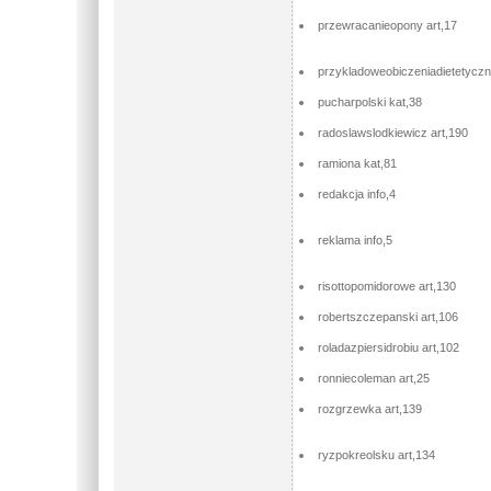
przewracanieopony art,17
przykladoweobiczeniadietetyczn
pucharpolski kat,38
radoslawslodkiewicz art,190
ramiona kat,81
redakcja info,4
reklama info,5
risottopomidorowe art,130
robertszczepanski art,106
roladazpiersidrobiu art,102
ronniecoleman art,25
rozgrzewka art,139
ryzpokreolsku art,134