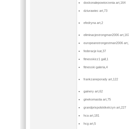
doskonalepowtorzenia art,164
dziurawiec art,73
efedryna art,2
eliminacjestrongman2006 art,16
europeanstrongestman2006 art,
federacje kat,37
fitnesskicz1 gall,1
fitnesski galeria,4
frankzaneporady art,122
gainery art,62
ginekomastia art,75
grandprixpolskiketrzyn art,227
hca art,181
hcg art,5