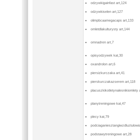
odzywkigainfast art,124
odzywkiselen art,127
olimpbcaamegacaps art,133
omletdlakulturysty art,144
omnadren art,7
opisyodzywek kat,30
oxandrolon art,6
piersizkurczaka art,41
pierskurczakazserem art,118
placuszkikotletynalesnikiomlety 
planytreningowe kat,47
plecy kat,79
podciaganiesztangiwzdluztulowia
podstawytreningowe art,28