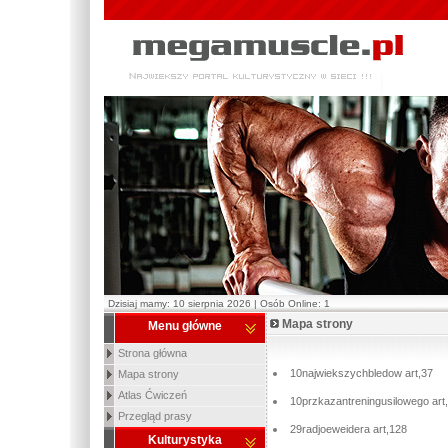
Dzisiaj mamy: 10 sierpnia 2026 | Osób Online: 1
Mapa strony
Menu główne
Strona główna
10najwiekszychbledow art,37
Mapa strony
Atlas Ćwiczeń
10przkazantreningusilowego art
Przegląd prasy
29radjoeweidera art,128
Kulturystyka