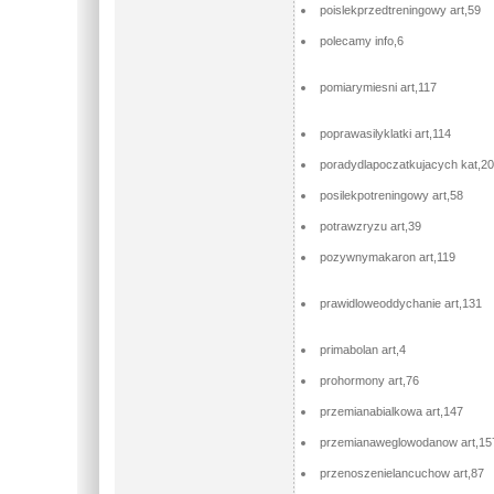
poislekprzedtreningowy art,59
polecamy info,6
pomiarymiesni art,117
poprawasilyklatki art,114
poradydlapoczatkujacych kat,20
posilekpotreningowy art,58
potrawzryzu art,39
pozywnymakaron art,119
prawidloweoddychanie art,131
primabolan art,4
prohormony art,76
przemianabialkowa art,147
przemianaweglowodanow art,15
przenoszenielancuchow art,87