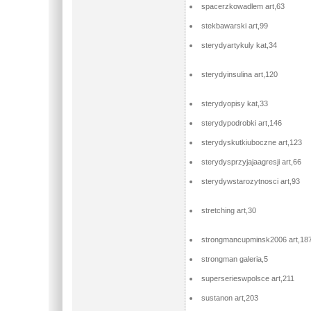
spacerzkowadlem art,63
stekbawarski art,99
sterydyartykuly kat,34
sterydyinsulina art,120
sterydyopisy kat,33
sterydypodrobki art,146
sterydyskutkiuboczne art,123
sterydysprzyjajaagresji art,66
sterydywstarozytnosci art,93
stretching art,30
strongmancupminsk2006 art,18
strongman galeria,5
superserieswpolsce art,211
sustanon art,203