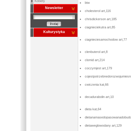
Kobiety
btw
Newsletter
cholesterol art,116
chrisdickerson art,185
ciagnieciekutra art,85
Kulturystyka
ciagnieciesamochodow art,77
clenbuterol art,8
clomid art,214
coczymjest art,179
cojestpotrzebnedorozwojumiesni
cwiczenia kat,66
decadurabolin art,10
dieta kat,64
dietanamasedopasowanadobudo
dietaweglowodany art,129