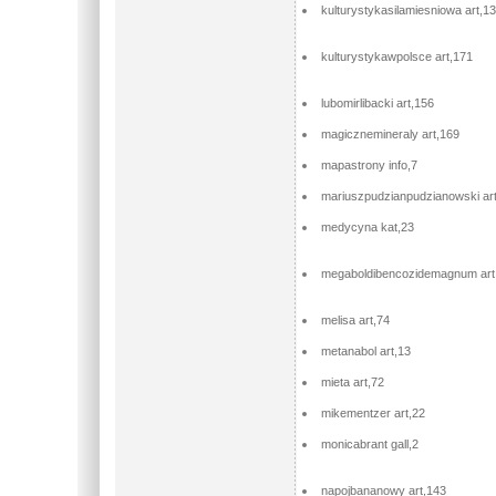
kulturystykasilamiesniowa art,1
kulturystykawpolsce art,171
lubomirlibacki art,156
magicznemineraly art,169
mapastrony info,7
mariuszpudzianpudzianowski ar
medycyna kat,23
megaboldibencozidemagnum art
melisa art,74
metanabol art,13
mieta art,72
mikementzer art,22
monicabrant gall,2
napojbananowy art,143