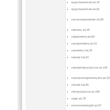
wypychaniezkola art,18
wypychaniezkola art,92
zaczarowanyolowek art,88
zakwasy art,35
zaladunekkul art,80
zasadyweidera art,31
zawodnicy kat,39
zawody kat,53
zawodykulturystyczne art,145
zawodystrongmanwrydze art,20
zdrowie kat,65
zdrowystylzycia art,186
zegar art,78
zenszensyberyjski art,97