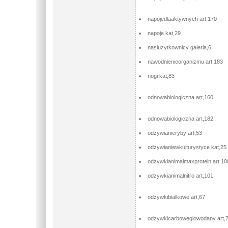
napojedlaaktywnych art,170
napoje kat,29
nasiuzytkownicy galeria,6
nawodnienieorganizmu art,183
nogi kat,83
odnowabiologiczna art,160
odnowabiologiczna art,182
odzywianieryby art,53
odzywianiewkulturystyce kat,25
odzywkianimalmaxprotein art,10
odzywkianimalnitro art,101
odzywkibialkowe art,67
odzywkicarboweglowodany art,