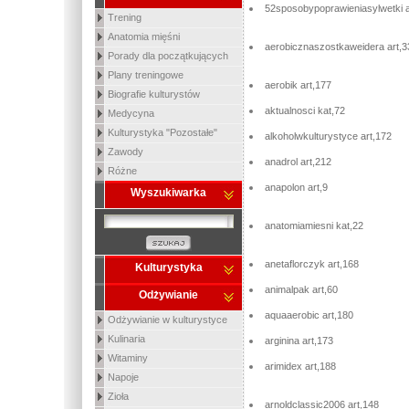
52sposobypoprawieniasylwetki a
Trening
Anatomia mięśni
aerobicznaszostkaweidera art,3
Porady dla początkujących
Plany treningowe
aerobik art,177
Biografie kulturystów
aktualnosci kat,72
Medycyna
Kulturystyka "Pozostałe"
alkoholwkulturystyce art,172
Zawody
anadrol art,212
Różne
anapolon art,9
Wyszukiwarka
anatomiamiesni kat,22
anetaflorczyk art,168
Kulturystyka
animalpak art,60
Odżywianie
aquaaerobic art,180
Odżywianie w kulturystyce
Kulinaria
arginina art,173
Witaminy
arimidex art,188
Napoje
Zioła
arnoldclassic2006 art,148