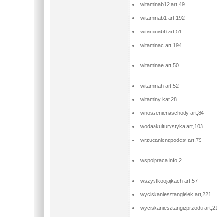
witaminab12 art,49
witaminab1 art,192
witaminab6 art,51
witaminac art,194
witaminae art,50
witaminah art,52
witaminy kat,28
wnoszenienaschody art,84
wodaakulturystyka art,103
wrzucanienapodest art,79
wspolpraca info,2
wszystkoojajkach art,57
wyciskaniesztangielek art,221
wyciskaniesztangizprzodu art,2