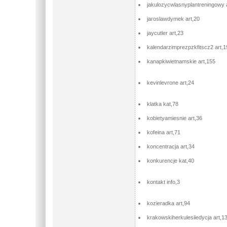
jakulozycwlasnyplantreningowy 
jaroslawdymek art,20
jaycutler art,23
kalendarzimprezpzkfitscz2 art,1
kanapkiwietnamskie art,155
kevinlevrone art,24
klatka kat,78
kobietyamiesnie art,36
kofeina art,71
koncentracja art,34
konkurencje kat,40
kontakt info,3
kozieradka art,94
krakowskiherkulesiiedycja art,1