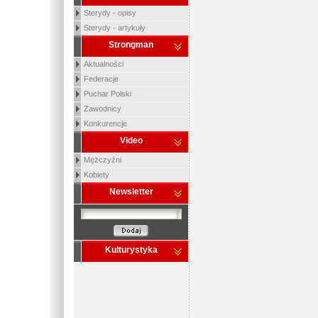
Sterydy - opisy
Sterydy - artykuły
Strongman
Aktualności
Federacje
Puchar Polski
Zawodnicy
Konkurencje
Video
Mężczyźni
Kobiety
Newsletter
Kulturystyka