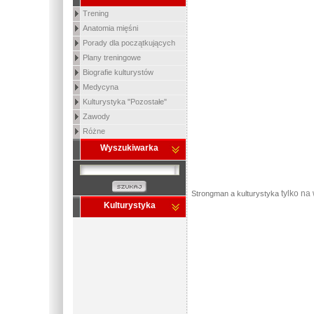
Trening
Anatomia mięśni
Porady dla początkujących
Plany treningowe
Biografie kulturystów
Medycyna
Kulturystyka "Pozostałe"
Zawody
Różne
Wyszukiwarka
tylko na
Strongman a kulturystyka
Kulturystyka