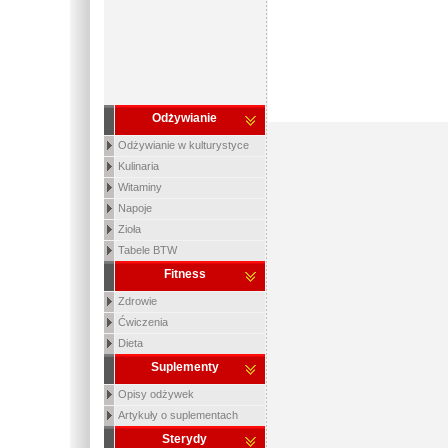
Odżywianie
Odżywianie w kulturystyce
Kulinaria
Witaminy
Napoje
Zioła
Tabele BTW
Fitness
Zdrowie
Ćwiczenia
Dieta
Suplementy
Opisy odżywek
Artykuły o suplementach
Sterydy