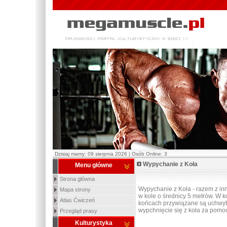
Dzisiaj mamy: 09 sierpnia 2026 | Osób Online: 3
Wypychanie z Koła
Menu główne
Strona główna
Wypychanie z Koła - razem z i
Mapa strony
w kole o średnicy 5 metrów. W ko
Atlas Ćwiczeń
końcach przywiązane są uchwyt
wypchnięcie się z koła za pomoc
Przegląd prasy
Kulturystyka