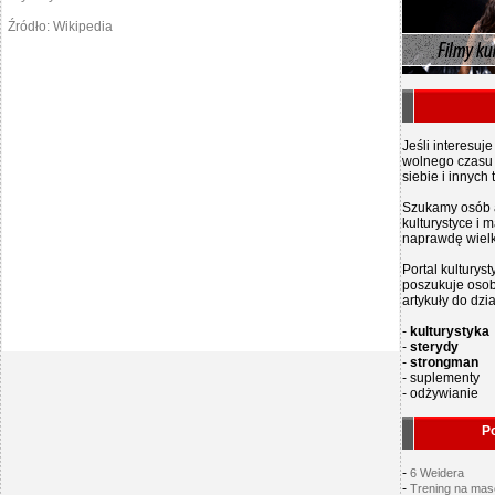
Źródło: Wikipedia
Jeśli interesuj
wolnego czasu i
siebie i innych
Szukamy osób a
kulturystyce i 
naprawdę wielk
Portal kultury
poszukuje osob
artykuły do dzia
-
kulturystyka
-
sterydy
-
strongman
- suplementy
- odżywianie
Po
-
6 Weidera
-
Trening na mas