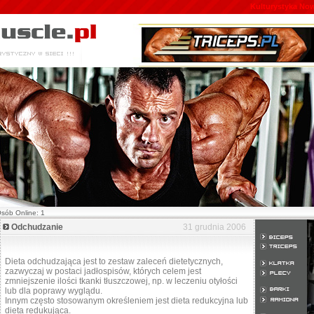
Kulturystyka Nowe
Osób Online: 1
Odchudzanie
31 grudnia 2006
Dieta odchudzająca jest to zestaw zaleceń dietetycznych,
zazwyczaj w postaci jadłospisów, których celem jest
zmniejszenie ilości tkanki tłuszczowej, np. w leczeniu otyłości
lub dla poprawy wyglądu.
Innym często stosowanym określeniem jest dieta redukcyjna lub
dieta redukująca.