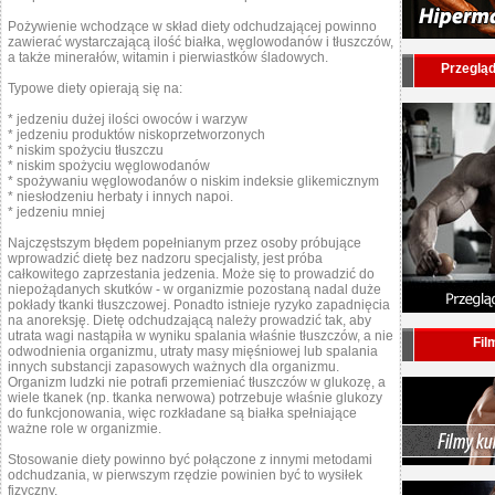
Pożywienie wchodzące w skład diety odchudzającej powinno
zawierać wystarczającą ilość białka, węglowodanów i tłuszczów,
a także minerałów, witamin i pierwiastków śladowych.
Przegląd
Typowe diety opierają się na:
* jedzeniu dużej ilości owoców i warzyw
* jedzeniu produktów niskoprzetworzonych
* niskim spożyciu tłuszczu
* niskim spożyciu węglowodanów
* spożywaniu węglowodanów o niskim indeksie glikemicznym
* niesłodzeniu herbaty i innych napoi.
* jedzeniu mniej
Najczęstszym błędem popełnianym przez osoby próbujące
wprowadzić dietę bez nadzoru specjalisty, jest próba
całkowitego zaprzestania jedzenia. Może się to prowadzić do
niepożądanych skutków - w organizmie pozostaną nadal duże
pokłady tkanki tłuszczowej. Ponadto istnieje ryzyko zapadnięcia
na anoreksję. Dietę odchudzającą należy prowadzić tak, aby
utrata wagi nastąpiła w wyniku spalania właśnie tłuszczów, a nie
Fil
odwodnienia organizmu, utraty masy mięśniowej lub spalania
innych substancji zapasowych ważnych dla organizmu.
Organizm ludzki nie potrafi przemieniać tłuszczów w glukozę, a
wiele tkanek (np. tkanka nerwowa) potrzebuje właśnie glukozy
do funkcjonowania, więc rozkładane są białka spełniające
ważne role w organizmie.
Stosowanie diety powinno być połączone z innymi metodami
odchudzania, w pierwszym rzędzie powinien być to wysiłek
fizyczny.