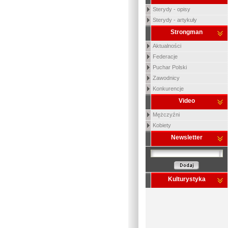
Sterydy - opisy
Sterydy - artykuły
Strongman
Aktualności
Federacje
Puchar Polski
Zawodnicy
Konkurencje
Video
Mężczyźni
Kobiety
Newsletter
Kulturystyka