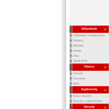
Odżywianie
Odżywianie w kulturystyce
Kulinaria
Witaminy
Napoje
Zioła
Tabele BTW
Fitness
Zdrowie
Ćwiczenia
Dieta
Suplementy
Opisy odżywek
Artykuły o suplementach
Sterydy