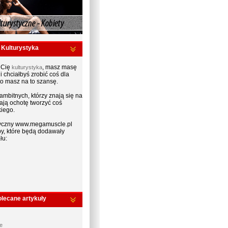
Kulturystyka
e Cię
, masz masę
kulturystyka
 chciałbyś zrobić coś dla
 to masz na to szansę.
mbitnych, którzy znają się na
mają ochotę tworzyć coś
iego.
styczny www.megamuscle.pl
y, które będą dodawały
łu:
lecane artykuły
e